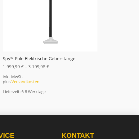
Spy™ Pole Elektrische Geberstange
1.999,99
€
–
3.199,98
€
inkl. MwSt.
plus
Versandkosten
Lieferzeit:
6-8 Werktage
VICE
KONTAKT