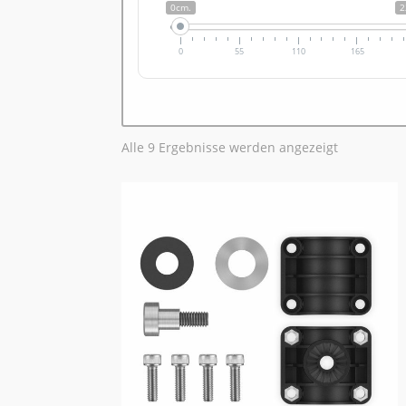
0cm.
2
0
55
110
165
Alle 9 Ergebnisse werden angezeigt