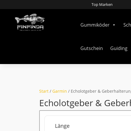
Top Marken
Gummiköder
Sc
Gutschein
Guiding
Start
/
Garmin
/ Echolotgeber & Geberhalteru
Echolotgeber & Geber
Länge