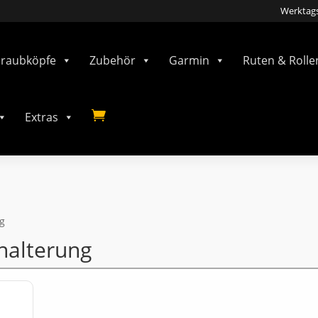
Werktags
hraubköpfe
Zubehör
Garmin
Ruten & Rolle

Extras
ng
halterung