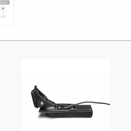
20cm.
220