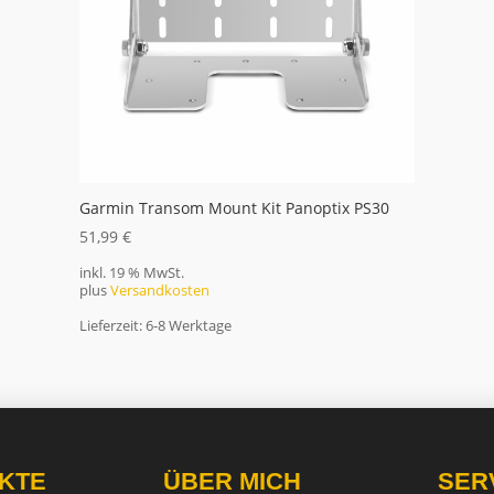
Garmin Transom Mount Kit Panoptix PS30
51,99
€
inkl. 19 % MwSt.
plus
Versandkosten
Lieferzeit:
6-8 Werktage
KTE
ÜBER MICH
SER