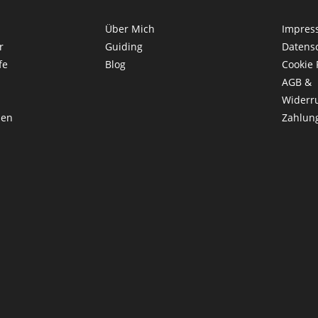
Über Mich
Impres
r
Guiding
Datens
fe
Blog
Cookie 
AGB &
Widerr
len
Zahlun