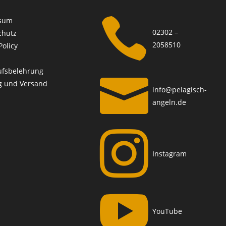

sum
02302 –
chutz
2058510
Policy
ufsbelehrung

g und Versand
info@pelagisch-
angeln.de

Instagram

YouTube