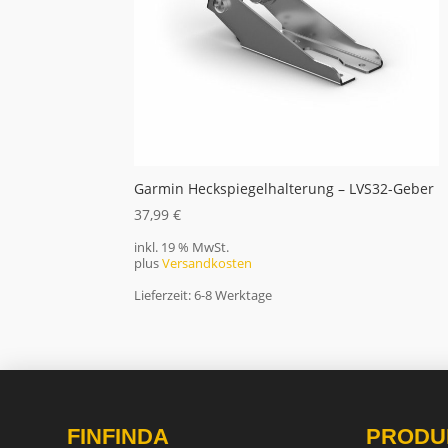
Garmin Heckspiegelhalterung – LVS32-Geber
37,99
€
inkl. 19 % MwSt.
plus
Versandkosten
Lieferzeit:
6-8 Werktage
FINFINDA
PRODU