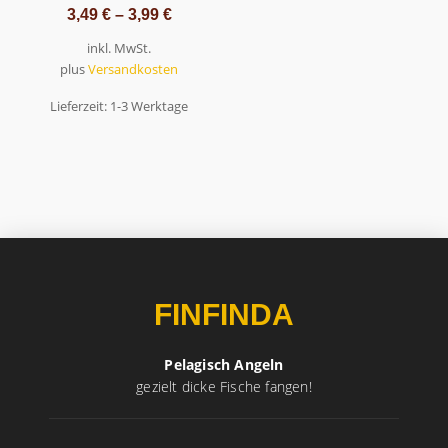
3,49
€
–
3,99
€
inkl. MwSt.
plus
Versandkosten
Lieferzeit:
1-3 Werktage
FINFINDA
Pelagisch Angeln
gezielt dicke Fische fangen!