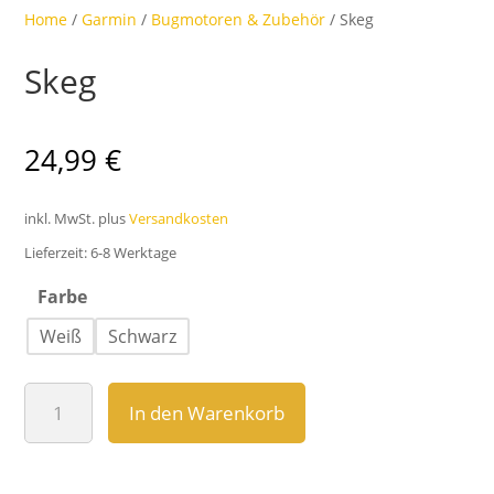
Home
/
Garmin
/
Bugmotoren & Zubehör
/ Skeg
Skeg
24,99
€
inkl. MwSt.
plus
Versandkosten
Lieferzeit:
6-8 Werktage
Farbe
Weiß
Schwarz
Skeg
In den Warenkorb
Menge