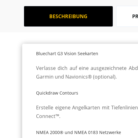
BESCHREIBUNG
P
Bluechart G3 Vision Seekarten
Verlasse dich auf eine aus­ge­zeich­nete Ab­
Garmin und Navi­onics® (optional).
Quickdraw Contours
Erstelle eigene Angel­karten mit Tiefen­lin
Connect™.
NMEA 2000® und NMEA 0183 Netzwerke