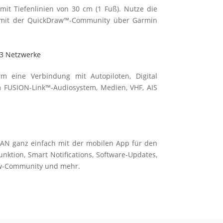
 mit Tiefen­linien von 30 cm (1 Fuß). Nutze die
e mit der Quick­Draw™-Commun­ity über Garmin
3 Netzwerke
m eine Ver­bind­ung mit Auto­pilot­en, Digi­tal
em FUSION-Link™-Audio­system, Medien, VHF, AIS
AN ganz einfach mit der mobil­en App für den
k­tion, Smart Noti­fica­tions, Soft­ware-Up­­dates,
w-Commun­ity und mehr.