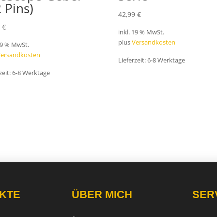
2 Pins)
42,99
€
9
€
inkl. 19 % MwSt.
plus
Versandkosten
 19 % MwSt.
Versandkosten
Lieferzeit:
6-8 Werktage
zeit:
6-8 Werktage
KTE
ÜBER MICH
SER