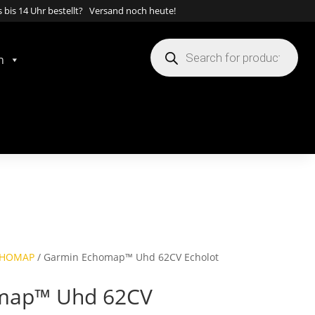
 bis 14 Uhr bestellt? Versand noch heute!
Products
search
n
CHOMAP
/ Garmin Echomap™ Uhd 62CV Echolot
map™ Uhd 62CV