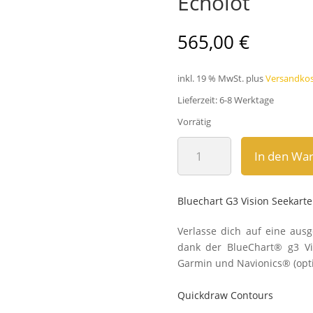
Echolot
565,00
€
inkl. 19 % MwSt.
plus
Versandko
Lieferzeit:
6-8 Werktage
Vorrätig
Garmin
In den Wa
Echomap™
Uhd
62CV
Bluechart G3 Vision Seekart
Echolot
Menge
Verlasse dich auf eine aus­g
dank der Blue­Chart® g3 Visi
Garmin und Navi­onics® (opti
Quickdraw Contours