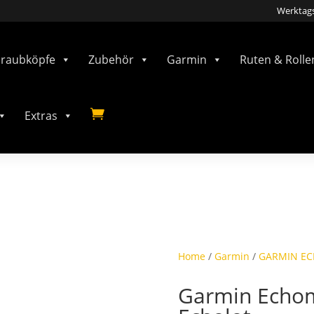
Werktags
hraubköpfe
Zubehör
Garmin
Ruten & Rolle

Extras
Home
/
Garmin
/
GARMIN E
Garmin Echo