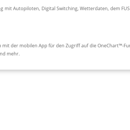
ng mit Auto­pilot­en, Digi­tal Switch­ing, Wetter­daten, dem
 der mobil­en App für den Zu­griff auf die One­Chart™-Funk­t
und mehr.