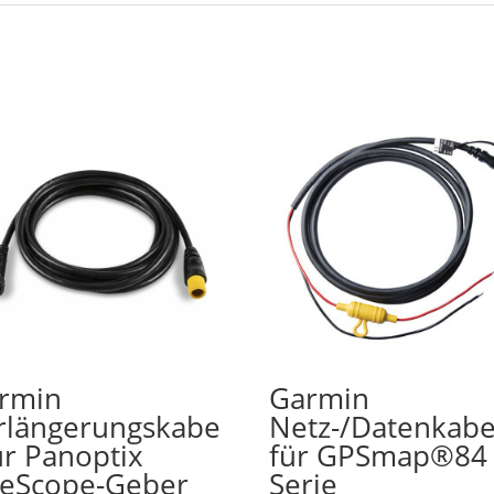
rmin
Garmin
rlängerungskabe
Netz-/Datenkabe
für Panoptix
für GPSmap®84
veScope-Geber
Serie