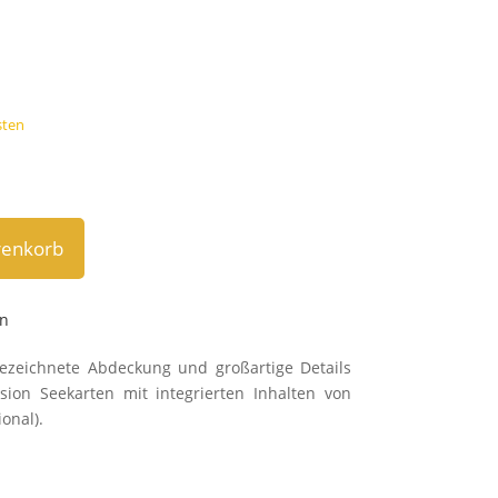
sten
renkorb
en
e­zeich­nete Ab­deckung und groß­art­ige Details
on See­karten mit inte­grier­ten In­halt­en von
onal).