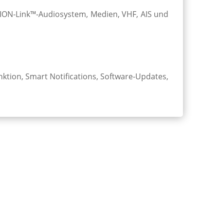
 FUSION-Link™-Audio­system, Medien, VHF, AIS und
ion, Smart Noti­fica­tions, Soft­ware-Up­­dates,