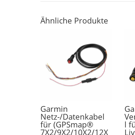
Ähnliche Produkte
Garmin
Ga
Netz-/Datenkabel
Ve
für (GPSmap®
l 
7X2/9X2/10X2/12X
Li