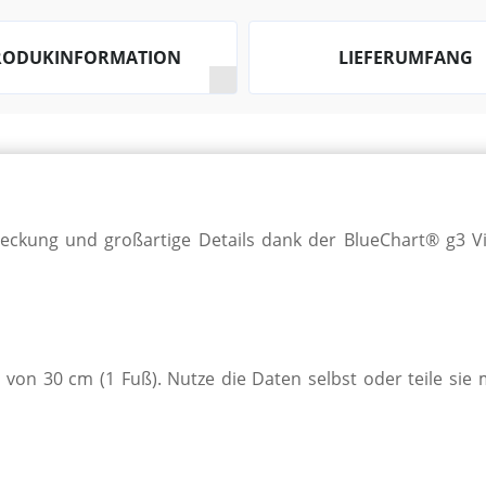
RODUKINFORMATION
LIEFERUMFANG
deckung und groß­art­ige Details dank der Blue­Chart® g3 Visi
ien von 30 cm (1 Fuß). Nutze die Daten sel­bst oder teile 