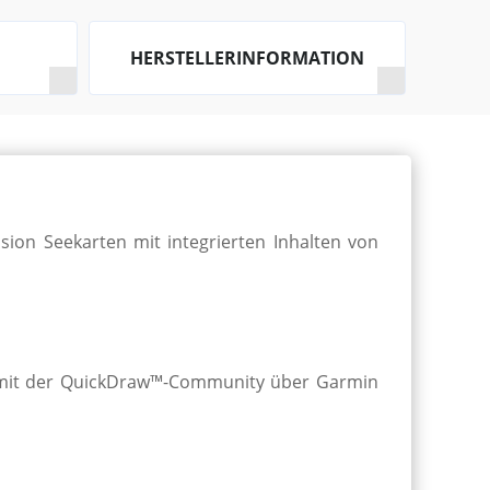
HERSTELLERINFORMATION
on See­karten mit inte­grier­ten In­halt­en von
sie mit der Quick­Draw™-Commun­ity über Garmin