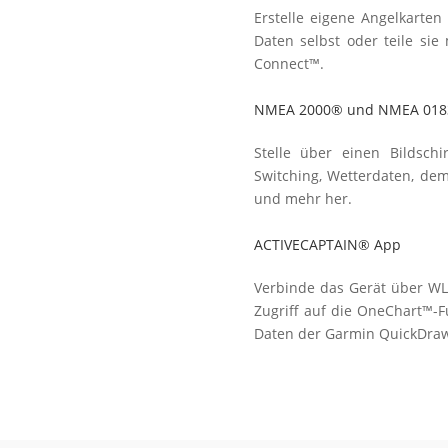
Erstelle eigene Angel­karten
Daten sel­bst oder teile si
Connect™.
NMEA 2000® und NMEA 018
Stelle über einen Bild­schir
Switch­ing, Wetter­daten, d
und mehr her.
ACTIVECAPTAIN® App
Verbinde das Gerät über WL
Zu­griff auf die One­Chart™-Fun
Daten der Garmin Quick­Dra