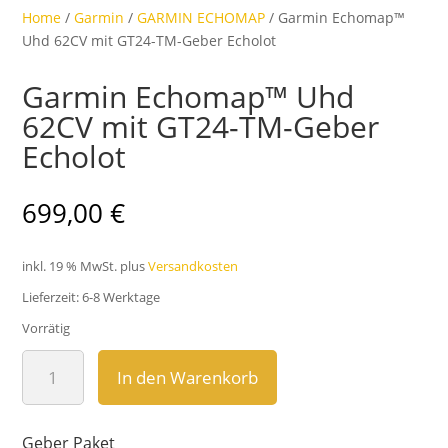
Home
/
Garmin
/
GARMIN ECHOMAP
/ Garmin Echomap™
Uhd 62CV mit GT24-TM-Geber Echolot
Garmin Echomap™ Uhd
62CV mit GT24-TM-Geber
Echolot
699,00
€
inkl. 19 % MwSt.
plus
Versandkosten
Lieferzeit:
6-8 Werktage
Vorrätig
Garmin
In den Warenkorb
Echomap™
Uhd
62CV
Geber Paket