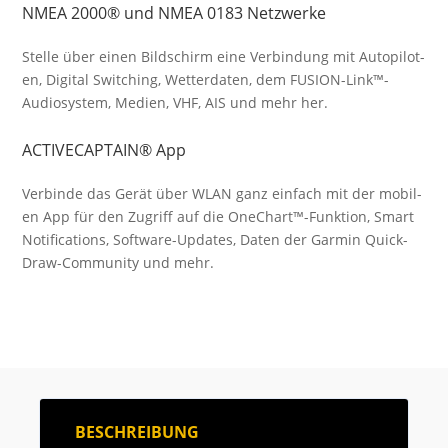
NMEA 2000® und NMEA 0183 Netzwerke
Stelle über einen Bild­schirm eine Ver­bind­ung mit Auto­pilot­
en, Digi­tal Switch­ing, Wetter­daten, dem FUSION-Link™-
Audio­system, Medien, VHF, AIS und mehr her.
ACTIVECAPTAIN® App
Verbinde das Gerät über WLAN ganz einfach mit der mobil­
en App für den Zu­griff auf die One­Chart™-Funk­tion, Smart
Noti­fica­tions, Soft­ware-Up­dates, Daten der Garmin Quick­
Draw-Commun­ity und mehr.
BESCHREIBUNG