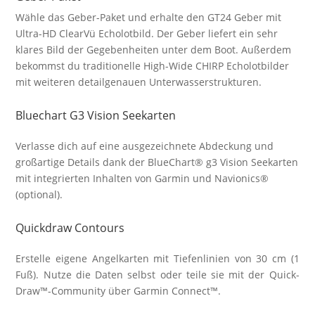
mit
Wähle das Geber-Paket und er­halte den GT24 Geber mit
GT24-
Ultra-HD Clear­Vü Echo­lot­bild. Der Geber lief­ert ein sehr
TM-
klar­es Bild der Ge­geben­heiten unter dem Boot. Außer­dem
Geber
be­kommst du trad­ition­elle High-Wide CHIRP Echo­lot­bilder
Echolot
mit weiter­en detail­genauen Unter­wasser­struk­turen.
Menge
Bluechart G3 Vision Seekarten
Verlasse dich auf eine aus­ge­zeich­nete Ab­deckung und
groß­artige Details dank der Blue­Chart® g3 Vision See­karten
mit inte­grier­ten In­halten von Garmin und Navi­onics®
(optional).
Quickdraw Contours
Erstelle eigene Angel­karten mit Tiefen­linien von 30 cm (1
Fuß). Nutze die Daten selbst oder teile sie mit der Quick­
Draw™-Commun­ity über Garmin Connect™.