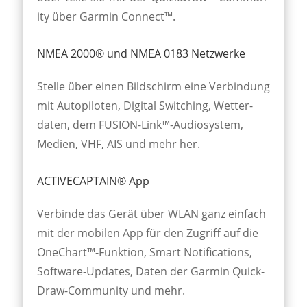
ity über Garmin Connect™.
NMEA 2000® und NMEA 0183 Netzwerke
Stelle über einen Bild­schirm eine Ver­bind­ung
mit Auto­pilot­en, Digi­tal Switch­ing, Wetter­
daten, dem FUSION-Link™-Audio­system,
Medien, VHF, AIS und mehr her.
ACTIVECAPTAIN® App
Verbinde das Gerät über WLAN ganz einfach
mit der mobil­en App für den Zu­griff auf die
One­Chart™-Funk­tion, Smart Noti­fica­tions,
Soft­ware-Up­dates, Daten der Garmin Quick­
Draw-Commun­ity und mehr.