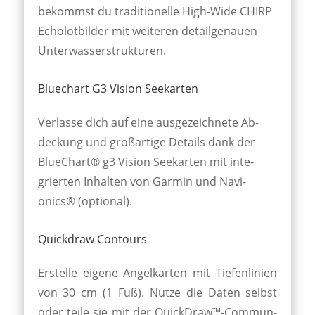
be­kommst du trad­ition­elle High-Wide CHIRP
Echo­lot­bilder mit weiter­en detail­genauen
Unter­wasser­struk­turen.
Bluechart G3 Vision Seekarten
Verlasse dich auf eine aus­ge­zeich­nete Ab­
deckung und groß­artige Details dank der
Blue­Chart® g3 Vision See­karten mit inte­
grier­ten In­halten von Garmin und Navi­
onics® (optional).
Quickdraw Contours
Erstelle eigene Angel­karten mit Tiefen­linien
von 30 cm (1 Fuß). Nutze die Daten selbst
oder teile sie mit der Quick­Draw™-Commun­