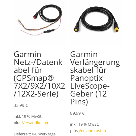
Garmin
Garmin
Netz-/Datenk
Verlängerung
abel für
skabel für
(GPSmap®
Panoptix
7X2/9X2/10X2
LiveScope-
/12X2-Serie)
Geber (12
Pins)
33,99
€
89,99
€
inkl. 19 % MwSt.
plus
Versandkosten
inkl. 19 % MwSt.
plus
Versandkosten
Lieferzeit:
6-8 Werktage