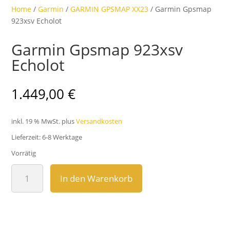
Home
/
Garmin
/
GARMIN GPSMAP XX23
/ Garmin Gpsmap
923xsv Echolot
Garmin Gpsmap 923xsv
Echolot
1.449,00
€
inkl. 19 % MwSt.
plus
Versandkosten
Lieferzeit:
6-8 Werktage
Vorrätig
Garmin
In den Warenkorb
Gpsmap
923xsv
Echolot
Menge