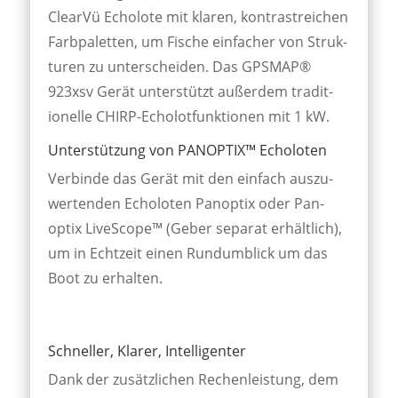
Clear­Vü Echo­lote mit klar­en, kon­trast­reichen
Farb­pal­etten, um Fi­sche ein­facher von Struk­
turen zu unter­scheid­en. Das GPSMAP®
923xsv Gerät unter­stützt außer­dem trad­it­
ion­elle CHIRP-Echo­lot­funkt­ionen mit 1 kW.
Unterstützung von PANOPTIX™ Echoloten
Verbinde das Gerät mit den ein­fach aus­zu­
wert­enden Echo­loten Pan­optix oder Pan­
optix Live­Scope™ (Geber sepa­rat er­hältl­ich),
um in Echt­zeit einen Rund­um­blick um das
Boot zu er­halten.
Schneller, Klarer, Intelligenter
Dank der zu­sätz­lichen Rechen­leist­ung, dem