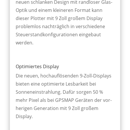
neuen sch­lanken De­sign mit rand­loser Glas-
Optik und einem klein­eren For­mat kann
dieser Plotter mit 9 Zoll groß­em Dis­play
prob­lem­los nach­träg­lich in ver­schied­ene
Steuer­stand­kon­figura­tionen ein­gebaut
werden.
Optimiertes Display
Die neuen, hoch­auf­lösenden 9-Zoll-Dis­plays
bieten eine opti­mierte Les­bar­keit bei
Sonnen­ein­strahl­ung. Dafür sorgen 50 %
mehr Pixel als bei GPSMAP Geräten der vor­
her­igen Gener­ation mit 9 Zoll großem
Display.