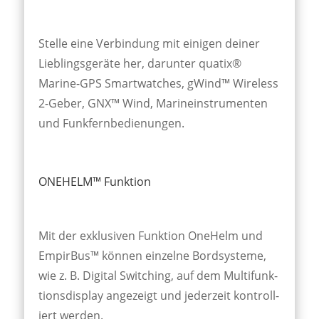
Stelle eine Ver­bindung mit ein­igen deiner
Lieb­lings­geräte her, dar­unter quatix®
Marine-GPS Smart­watches, gWind™ Wire­less
2-Geber, GNX™ Wind, Marine­instru­menten
und Funk­fern­bedienungen.
ONEHELM™ Funktion
Mit der ex­klusiven Funk­tion One­Helm und
Empir­Bus™ können ein­zel­ne Bord­systeme,
wie z. B. Digital Switch­ing, auf dem Multi­funk­
tions­dis­play ange­zeigt und jeder­zeit kon­troll­
iert werden.