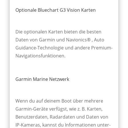
Optionale Bluechart G3 Vision Karten
Die option­alen Karten biet­en die best­en
Daten von Garmin und Navionics® , Auto
Guid­ance-Techno­logie und an­dere Prem­ium-
Navi­gations­funktionen.
Garmin Marine Netzwerk
Wenn du auf deinem Boot über mehr­ere
Garmin-Geräte ver­fügst, wie z. B. Karten,
Ben­utzer­daten, Radar­daten und Daten von
IP-Kameras, kannst du In­format­ionen unter­