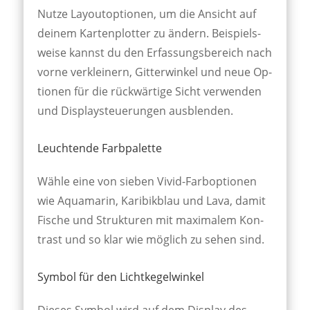
Nutze Layout­opt­ionen, um die An­sicht auf
deinem Karten­plotter zu ändern. Bei­spiels­
weise kannst du den Er­fassungs­bereich nach
vorne ver­kleinern, Gitter­winkel und neue Op­
tionen für die rück­wärtige Sicht ver­wenden
und Display­steuer­ungen aus­blenden.
Leuchtende Farbpalette
Wähle eine von sieben Vivid-Farb­opt­ionen
wie Aqua­marin, Karibik­blau und Lava, damit
Fi­sche und Struk­turen mit max­imalem Kon­
trast und so klar wie mög­lich zu sehen sind.
Symbol für den Lichtkegelwinkel