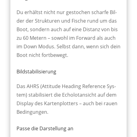
Du erhältst nicht nur ge­stochen scharfe Bil­
der der Struk­turen und Fi­sche rund um das
Boot, son­dern auch auf eine Dist­anz von bis
zu 60 Metern – sowohl im For­ward als auch
im Down Modus. Sel­bst dann, wenn sich dein
Boot nicht fortbewegt.
Bildstabilisierung
Das AHRS (Atti­tude Head­ing Refer­ence Sys­
tem) sta­bil­isiert die Echo­lot­ansicht auf dem
Dis­play des Karten­plotters – auch bei rauen
Be­ding­ungen.
Passe die Darstellung an