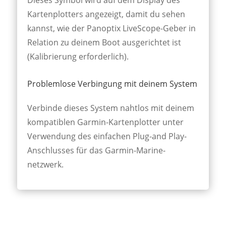
Dieses Symbol wird auf dem Dis­play des
Karten­plotters ange­zeigt, damit du sehen
kannst, wie der Pano­ptix Live­Scope-Geber in
Relat­ion zu deinem Boot aus­gericht­et ist
(Kali­brierung er­forder­lich).
Problemlose Verbingung mit deinem System
Verbinde dieses System naht­los mit deinem
kompat­iblen Garmin-Karten­plotter unter
Ver­wendung des ein­fachen Plug-and Play-
An­schluss­es für das Garmin-Marine­
netzwerk.