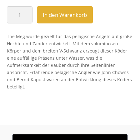
INVDR
In den Warenkorb
THE
MEG
20cm
The Meg wurde gezielt für das pelagische Angeln auf große
Gummifisch
Hechte und Zander entwickelt. Mit dem voluminösen
Menge
Körper und dem breiten V-Schwanz erzeugt dieser Köder
eine auffällige Präsenz unter Wasser, was die
Aufmerksamkeit der Räuber durch ihre Seitenlinien
anspricht. Erfahrende pelagische Angler wie John Chowns
und Bernd Kapust waren an der Entwicklung dieses Köders
beteiligt.