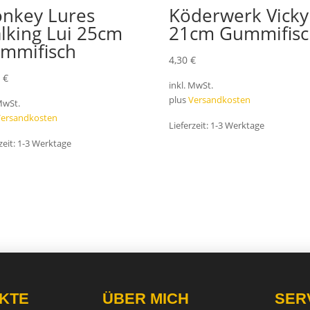
nkey Lures
Köderwerk Vicky
alking Lui 25cm
21cm Gummifisc
mmifisch
4,30
€
5
€
inkl. MwSt.
plus
Versandkosten
 MwSt.
Versandkosten
Lieferzeit:
1-3 Werktage
zeit:
1-3 Werktage
KTE
ÜBER MICH
SER