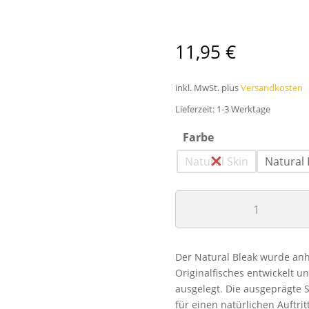
11,95
€
inkl. MwSt.
plus
Versandkosten
Lieferzeit:
1-3 Werktage
Farbe
Natural Skin
Natural
LUKIS
BAIT
NATURAL
BLEAK
Der Natural Bleak wurde anh
Menge
Originalfisches entwickelt un
ausgelegt. Die ausgeprägte S
für einen natürlichen Auftrit