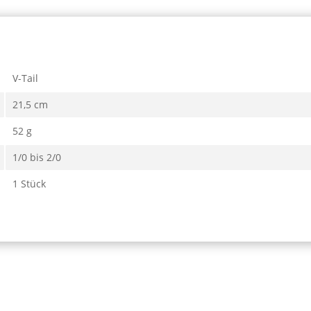
V-Tail
21,5 cm
52 g
1/0 bis 2/0
1 Stück