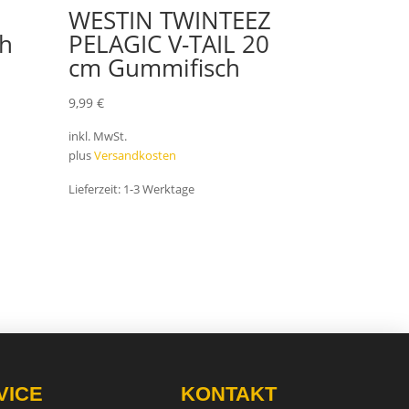
WESTIN TWINTEEZ
h
PELAGIC V-TAIL 20
cm Gummifisch
9,99
€
inkl. MwSt.
plus
Versandkosten
Lieferzeit:
1-3 Werktage
VICE
KONTAKT