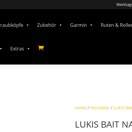
Werktags
hraubköpfe
Zubehör
Garmin
Ruten & Rolle

Extras
Home
/
Hersteller
/
LUKIS BA
LUKIS BAIT 