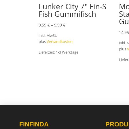
Lunker City 7″ Fin-S
Mo
Fish Gummifisch
St
Gu
9,59
€
–
9,99
€
14,9
inkl. MwSt.
plus
Versandkosten
inkl.
plus
Lieferzeit:
1-3 Werktage
Liefer
FINFINDA
PRODU