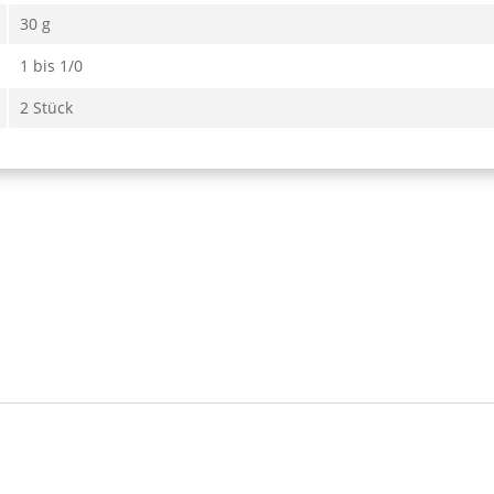
30 g
1 bis 1/0
2 Stück