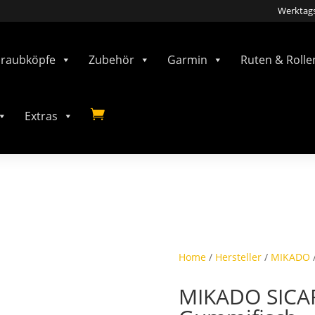
Werktags
hraubköpfe
Zubehör
Garmin
Ruten & Rolle

Extras
Home
/
Hersteller
/
MIKADO
MIKADO SICAR