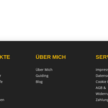
KTE
ÜBER MICH
SER
Über Mich
Impres
r
Guiding
Datens
fe
Blog
Cookie 
AGB &
Widerr
len
Zahlun