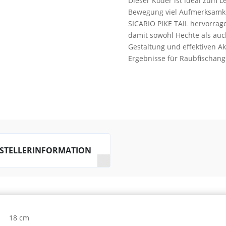
Dieser Köder ist ideal zum L
Menge
Bewegung viel Aufmerksamkei
SICARIO PIKE TAIL hervorrag
damit sowohl Hechte als auc
Gestaltung und effektiven Ak
Ergebnisse für Raubfischangl
STELLERINFORMATION
18 cm