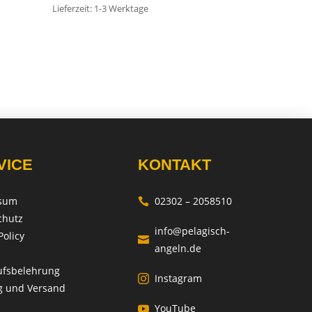
Lieferzeit:
1-3 Werktage
VICE
KONTAKT
sum
02302 – 2058510

chutz
info@pelagisch-
Policy

angeln.de
ufsbelehrung
Instagram

g und Versand
YouTube
