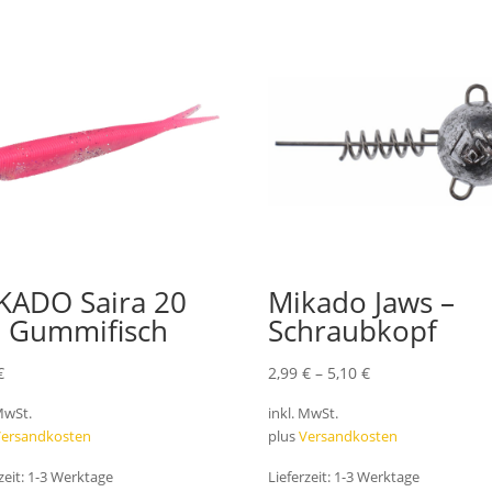
KADO Saira 20
Mikado Jaws –
 Gummifisch
Schraubkopf
€
2,99
€
–
5,10
€
 MwSt.
inkl. MwSt.
Versandkosten
plus
Versandkosten
zeit:
1-3 Werktage
Lieferzeit:
1-3 Werktage