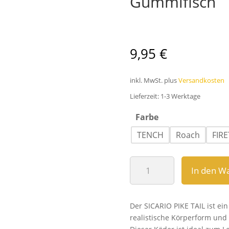
Gummifisch
9,95
€
inkl. MwSt.
plus
Versandkosten
Lieferzeit:
1-3 Werktage
Farbe
TENCH
Roach
FIR
MIKADO
In den W
SICARIO
PIKE
TAIL
Der SICARIO PIKE TAIL ist ein
18cm
realistische Körperform und 
Gummifisch