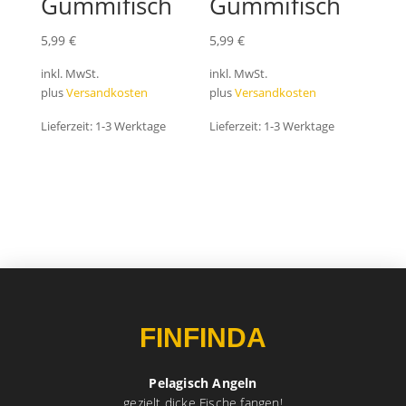
Gummifisch
Gummifisch
5,99
€
5,99
€
inkl. MwSt.
inkl. MwSt.
plus
Versandkosten
plus
Versandkosten
Lieferzeit:
1-3 Werktage
Lieferzeit:
1-3 Werktage
FINFINDA
Pelagisch Angeln
gezielt dicke Fische fangen!