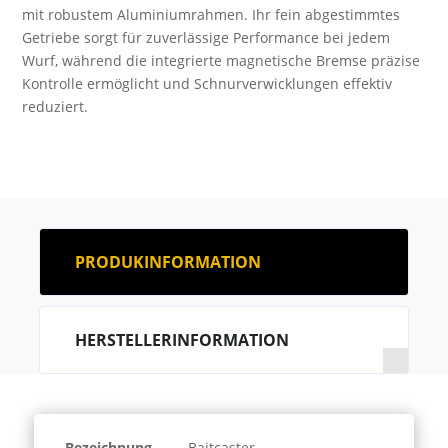
151
mit robustem Aluminiumrahmen. Ihr fein abgestimmtes
LH
Getriebe sorgt für zuverlässige Performance bei jedem
Menge
Wurf, während die integrierte magnetische Bremse präzise
Kontrolle ermöglicht und Schnurverwicklungen effektiv
reduziert.
PRODUKINFORMATION
HERSTELLERINFORMATION
Bezeichnung
Baitcaster