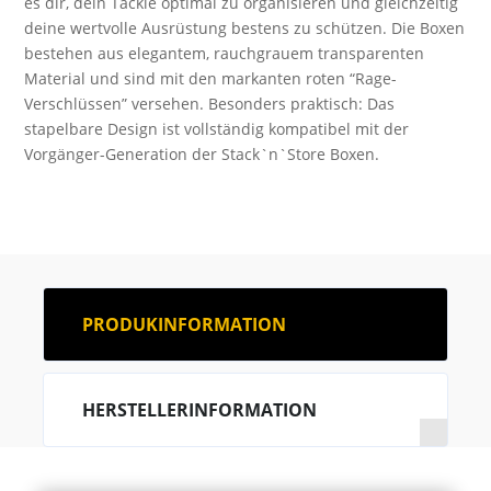
es dir, dein Tackle optimal zu organisieren und gleichzeitig
deine wertvolle Ausrüstung bestens zu schützen. Die Boxen
bestehen aus elegantem, rauchgrauem transparenten
Material und sind mit den markanten roten “Rage-
Verschlüssen” versehen. Besonders praktisch: Das
stapelbare Design ist vollständig kompatibel mit der
Vorgänger-Generation der Stack`n`Store Boxen.
PRODUKINFORMATION
HERSTELLERINFORMATION