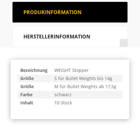
PRODUKINFORMATION
HERSTELLERINFORMATION
Bezeichnung
WEIGHT Stopper
Größe
S für Bullet Weights bis 14g
Größe
M für Bullet Weights ab 17,5g
Farbe
schwarz
Inhalt
10 Stück