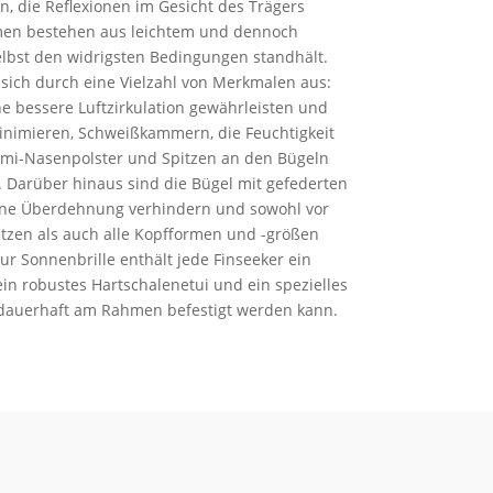
, die Reflexionen im Gesicht des Trägers
hmen bestehen aus leichtem und dennoch
lbst den widrigsten Bedingungen standhält.
ich durch eine Vielzahl von Merkmalen aus:
e bessere Luftzirkulation gewährleisten und
inimieren, Schweißkammern, die Feuchtigkeit
mi-Nasenpolster und Spitzen an den Bügeln
 Darüber hinaus sind die Bügel mit gefederten
eine Überdehnung verhindern und sowohl vor
tzen als auch alle Kopfformen und -größen
zur Sonnenbrille enthält jede Finseeker ein
in robustes Hartschalenetui und ein spezielles
 dauerhaft am Rahmen befestigt werden kann.