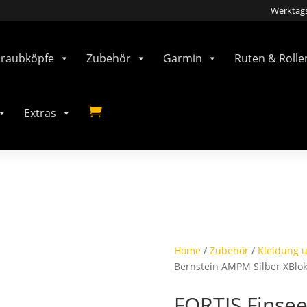
Werktags
hraubköpfe
Zubehör
Garmin
Ruten & Rolle

Extras
Home
/
Zubehör
/
Kleidung u
Bernstein AMPM Silber XBlok 
FORTIS Finse