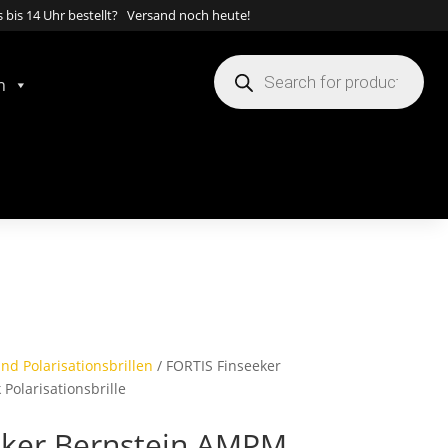
 bis 14 Uhr bestellt? Versand noch heute!
Products
search
n
nd Polarisationsbrillen
/ FORTIS Finseeker
Polarisationsbrille
eker Bernstein AMPM