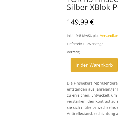
Silber XBlok P
149,99
€
inkl. 19 % MwSt.
plus
Versandko
Lieferzeit:
1-3 Werktage
Vorrätig
In den Warenkorb
FORTIS
Finseeker
Bernstein
Die Finseekers repräsentiere
AMPM
entstanden aus jahrelanger 
Silber
zu erreichen. Entwickelt, um
XBlok
verstärken, den Kontrast zu
Polarisationsbrille
sie sich mühelos wechselnde
Menge
Antireflexionsbeschichtung a