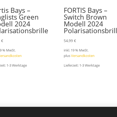
rtis Bays –
FORTIS Bays –
nglists Green
Switch Brown
dell 2024
Modell 2024
larisationsbrille
Polarisationsbril
9
€
54,99
€
 19 % MwSt.
inkl. 19 % MwSt.
Versandkosten
plus
Versandkosten
zeit:
1-3 Werktage
Lieferzeit:
1-3 Werktage