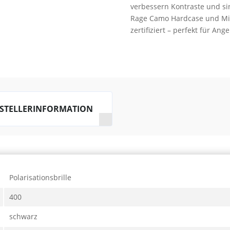
verbessern Kontraste und si
Polarisationsbrille
Rage Camo Hardcase und Mik
Menge
zertifiziert – perfekt für Ang
STELLERINFORMATION
Polarisationsbrille
400
schwarz