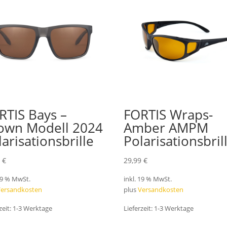
RTIS Bays –
FORTIS Wraps-
own Modell 2024
Amber AMPM
larisationsbrille
Polarisationsbril
9
€
29,99
€
 19 % MwSt.
inkl. 19 % MwSt.
Versandkosten
plus
Versandkosten
zeit:
1-3 Werktage
Lieferzeit:
1-3 Werktage