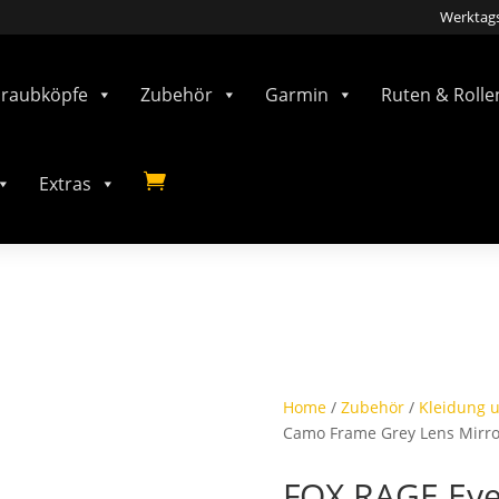
Werktags
hraubköpfe
Zubehör
Garmin
Ruten & Rolle

Extras
Home
/
Zubehör
/
Kleidung u
Camo Frame Grey Lens Mirror 
FOX RAGE Ey