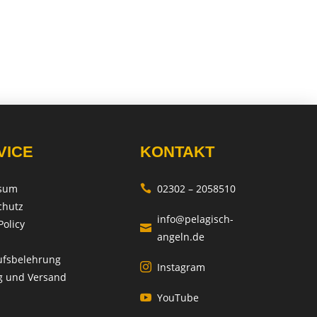
VICE
KONTAKT
sum
02302 – 2058510

chutz
info@pelagisch-
Policy

angeln.de
ufsbelehrung
Instagram

g und Versand
YouTube
