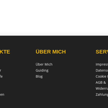
KTE
ÜBER MICH
SER
Über Mich
Impres
r
Guiding
Datens
fe
Blog
Cookie 
AGB &
Widerr
len
Zahlun