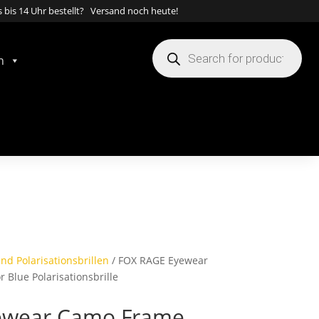
 bis 14 Uhr bestellt? Versand noch heute!
Products
search
n
nd Polarisationsbrillen
/ FOX RAGE Eyewear
Blue Polarisationsbrille
ewear Camo Frame