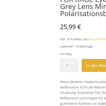
Grey Lens Mir
Polarisationsb
25,99
€
inkl. 19 % MwSt.
plus
Versandko
Lieferzeit:
1-3 Werktage
Vorrätig
FOX
In den Wa
RAGE
Eyewear
Camo
Diese dezente, moderne polar
Frame
verbesserte Sicht am Wasser
Grey
Strahlung. Kratzfeste TAC-Po
Lens
Reflexionen und sorgen für k
Mirror
gummierte Rahmen ist stabi
Blue