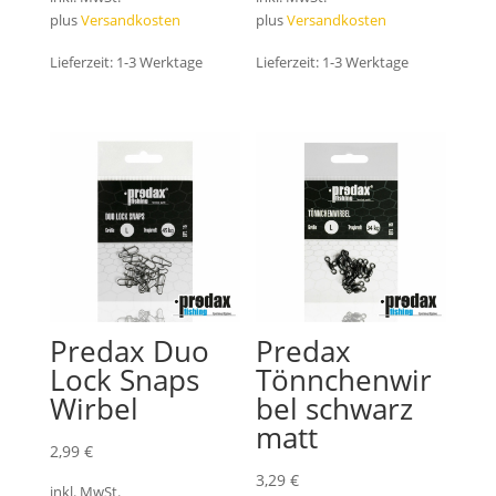
plus
Versandkosten
plus
Versandkosten
Lieferzeit:
1-3 Werktage
Lieferzeit:
1-3 Werktage
Predax Duo
Predax
Lock Snaps
Tönnchenwir
Wirbel
bel schwarz
matt
2,99
€
3,29
€
inkl. MwSt.