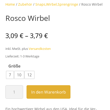
Home
/
Zubehör
/
Snaps,Wirbel,Sprengringe
/ Rosco Wirbel
Rosco Wirbel
3,09
€
–
3,79
€
inkl. MwSt.
plus
Versandkosten
Lieferzeit:
1-3 Werktage
Größe
7
10
12
Rosco
In den Warenkorb
Wirbel
Menge
Ein hochwertiger Wirbel aus den USA. Ideal für die Ver­