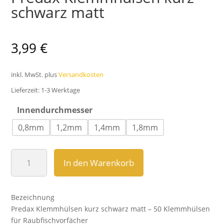
schwarz matt
3,99
€
inkl. MwSt.
plus
Versandkosten
Lieferzeit:
1-3 Werktage
Innendurchmesser
0,8mm
1,2mm
1,4mm
1,8mm
Predax
In den Warenkorb
Klemmhülsen
kurz
schwarz
Bezeichnung
matt
Predax Klemmhülsen kurz schwarz matt – 50 Klemmhülsen
Menge
für Raubfischvorfächer