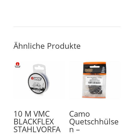
Ähnliche Produkte
10 M VMC
Camo
BLACKFLEX
Quetschhülse
STAHLVORFA
n –