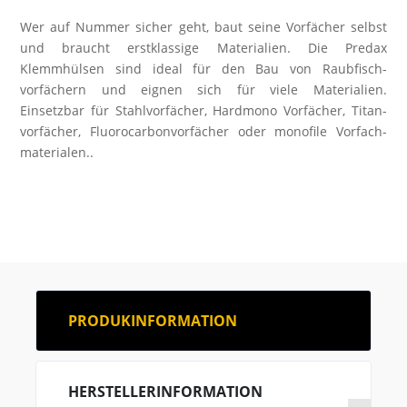
Wer auf Nummer sicher geht, baut seine Vorfächer selbst
und braucht erstklassige Materialien. Die Predax
Klemmhülsen sind ideal für den Bau von Raubfisch­
vorfächern und eignen sich für viele Materialien.
Einsetzbar für Stahl­vorfächer, Hardmono Vorfächer, Titan­
vorfächer, Fluorocarbonvorfächer oder monofile Vorfach­
materialen..
PRODUKINFORMATION
HERSTELLERINFORMATION