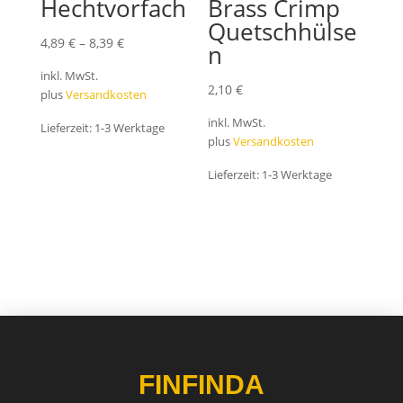
Hechtvorfach
Brass Crimp
Quetschhülse
4,89
€
–
8,39
€
n
inkl. MwSt.
2,10
€
plus
Versandkosten
inkl. MwSt.
Lieferzeit:
1-3 Werktage
plus
Versandkosten
Lieferzeit:
1-3 Werktage
FINFINDA