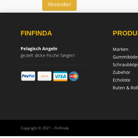
Absenden
FINFINDA
PRODU
Pelagisch Angeln
Marken
gezielt dicke Fische fangen!
Gummiköde
Schraubköp
Zubehör
Echolote
Ruten & Rol
Copyright © 2021 – FinFinda