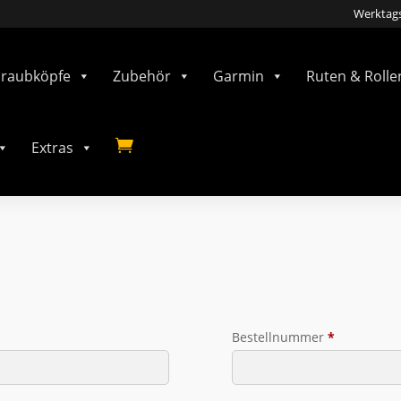
Werktags
hraubköpfe
Zubehör
Garmin
Ruten & Rolle

Extras
Bestellnummer
*