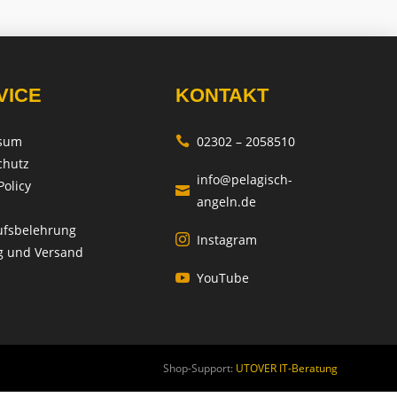
VICE
KONTAKT
sum
02302 – 2058510

chutz
info@pelagisch-
Policy

angeln.de
ufsbelehrung
Instagram

g und Versand
YouTube

Shop-Support:
UTOVER IT-Beratung