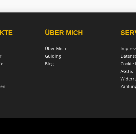
KTE
ÜBER MICH
SER
Über Mich
Impres
r
Guiding
Datens
fe
Blog
Cookie 
AGB &
Widerr
len
Zahlun