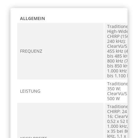
ALLGEMEIN
Traditionelles
High-Wide-
CHIRP (150 bis
240 kHz);
ClearVü/SideV
FREQUENZ
455 kHz (425
bis 485 kHz),
800 kHz (790
bis 850 kHz),
1.000 kHz (940
bis 1.100 kHz)
Traditionell:
350 W;
LEISTUNG
ClearVü/SideV
500 W
Traditionelles
CHIRP: 24 bis
16; ClearVü:
0,52 x 52 bei
1.000 kHz, 0,64
x 35 bei 800
kHz, 1,1 x 52 b