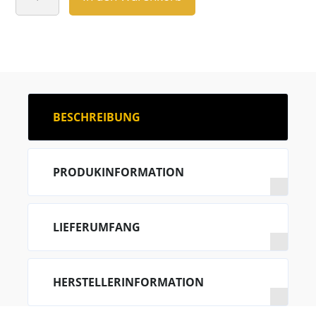
GT56UHD-
TR,
Force®
Kraken
trolling
motoren
Elektro-
Bootsmotor
BESCHREIBUNG
Menge
PRODUKINFORMATION
LIEFERUMFANG
HERSTELLERINFORMATION