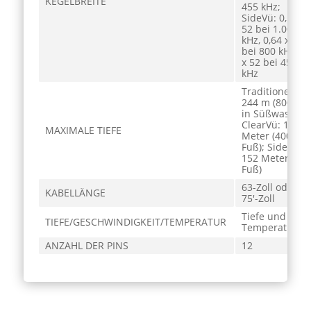
KEGELBREITE
455 kHz;
SideVü: 0,52 x
52 bei 1.000
kHz, 0,64 x 35
bei 800 kHz, 1,
x 52 bei 455
kHz
Traditionell:
244 m (800 Fuß
in Süßwasser;
ClearVü: 122
MAXIMALE TIEFE
Meter (400
Fuß); SideVü:
152 Meter (50
Fuß)
63-Zoll oder
KABELLÄNGE
75′-Zoll
Tiefe und
TIEFE/GESCHWINDIGKEIT/TEMPERATUR
Temperatur
ANZAHL DER PINS
12