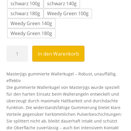
schwarz 100g
schwarz 140g
schwarz 180g
Weedy Green 100g
Weedy Green 140g
Weedy Green 180g
MASTERJIGS
In den Warenkorb
gummierte
Wallerkugel
mit
Masterjigs gummierte Wallerkugel – Robust, unauffällig,
Auge
effektiv
Menge
Die gummierte Wallerkugel von Masterjigs wurde speziell
für den harten Einsatz beim Wallerangeln entwickelt und
überzeugt durch maximale Haltbarkeit und durchdachte
Funktion. Die widerstandsfähige Gummierung bietet klare
Vorteile gegenüber herkömmlichen Pulverbeschichtungen:
Sie splittert nicht ab, bleibt dauerhaft intakt und schützt
die Oberfläche zuverlässig – auch bei intensivem Kontakt